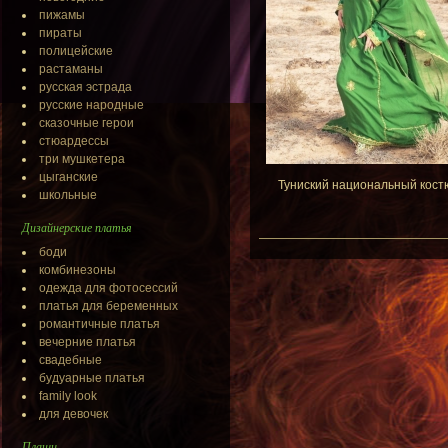
пижамы
пираты
полицейские
растаманы
русская эстрада
русские народные
сказочные герои
стюардессы
три мушкетера
цыганские
Туниский национальный кост
школьные
Дизайнерские платья
боди
комбинезоны
одежда для фотосессий
платья для беременных
романтичные платья
вечерние платья
свадебные
будуарные платья
family look
для девочек
Плащи