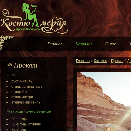
Главная
Каталог
О нас
Главная
/
Каталог
/
Прокат
/
Дл
Прокат
Стили
рустик стиль
стиль burning man
стиль бохо
стиль кантри
этнический стиль
Для тематических вечеринок
20-e годы
50-е годы стиляги
70-e годы