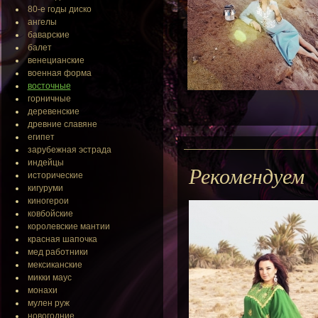
80-е годы диско
ангелы
баварские
балет
венецианские
военная форма
восточные
горничные
деревенские
древние славяне
египет
зарубежная эстрада
индейцы
Рекомендуем
исторические
кигуруми
киногерои
ковбойские
королевские мантии
красная шапочка
мед работники
мексиканские
микки маус
монахи
мулен руж
новогодние