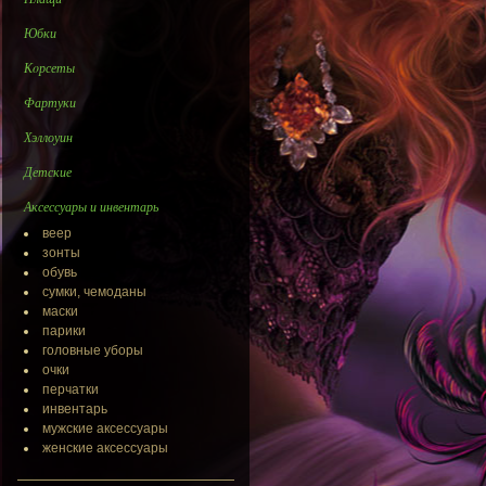
Юбки
Кoрсеты
Фартуки
Хэллоуин
Детские
Аксессуары и инвентарь
веер
зонты
обувь
сумки, чемоданы
маски
парики
головные уборы
очки
перчатки
инвентарь
мужские аксессуары
женские аксессуары